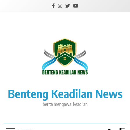
Skip
to
content
Benteng Keadilan News
berita mengawal keadilan