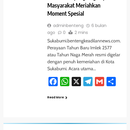
Masyarakat Meriahkan
Moment Spesial
adminbenteng
6 bulan
ago
0
2 mins
Sukabumi.bentengkeadilannews.com.
Perayaan Tahun Baru Imlek 2577
atau Tahun Naga Merah resmi digelar
dengan penuh kemeriahan di Kota
Sukabumi. Acara utama…
Facebook
WhatsApp
X
Telegram
Gmail
Sha
Read More