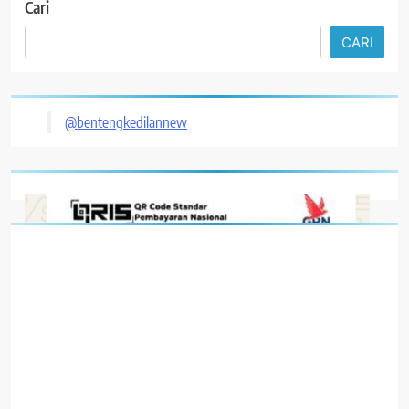
Cari
CARI
@bentengkedilannew