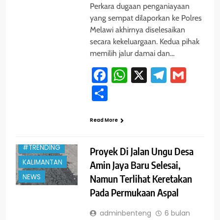
Perkara dugaan penganiayaan
yang sempat dilaporkan ke Polres
Melawi akhirnya diselesaikan
secara kekeluargaan. Kedua pihak
memilih jalur damai dan…
Facebook
WhatsApp
X
Telegra
Gmai
Share
Read More
#TRENDING
Proyek Di Jalan Ungu Desa
KALIMANTAN
Amin Jaya Baru Selesai,
Namun Terlihat Keretakan
NEWS
Pada Permukaan Aspal
adminbenteng
6 bulan