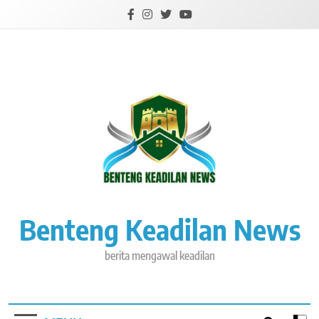
Skip
to
content
Benteng Keadilan News
berita mengawal keadilan