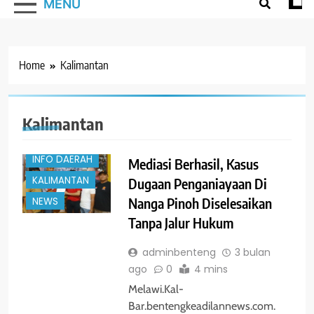
MENU
Home
Kalimantan
#TRENDING
Kalimantan
HUKUM
INFO DAERAH
Mediasi Berhasil, Kasus
KALIMANTAN
Dugaan Penganiayaan Di
Nanga Pinoh Diselesaikan
NEWS
Tanpa Jalur Hukum
adminbenteng
3 bulan
ago
0
4 mins
Melawi.Kal-
Bar.bentengkeadilannews.com.