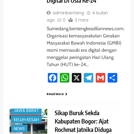
Digital Di Usia Ke-24
adminbenteng
4 bulan
ago
0
3 mins
Sumedang.bentengkeadilannews.com.
Organisasi kemasyarakatan Gerakan
Masyarakat Bawah Indonesia (GMBI)
resmi memasuki era digital dengan
menggelar peringatan Hari Ulang
Tahun (HUT) ke-24…
Facebook
WhatsApp
X
Telegram
Gmail
Sha
#TRENDING
Read More
BOGOR
JAWA BARAT
Sikap Buruk Sekda
KELUH KESAH
Kabupaten Bogor: Ajat
Rochmat Jatnika Diduga
NEWS