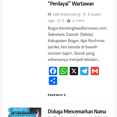
“Perdayai” Wartawan
adminbenteng
4 bulan
ago
0
2 mins
Bogor.bentengkeadilannews.com.
Sekretaris Daerah (Sekda)
Kabupaten Bogor, Ajat Rochmat
Jatnika, kini berada di bawah
sorotan tajam. Sosok yang
seharusnya menjadi teladan…
Facebook
WhatsApp
X
Telegra
Gmai
Share
#TRENDING
Read More
HUKUM
JAKARTA
Diduga Mencemarkan Nama