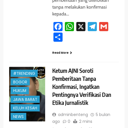
pemberitaan yang diterbitkan
tanpa melakukan konfirmasi
kepada…
Facebook
WhatsApp
X
Telegra
Gmai
Share
Read More
Ketum AJNI Soroti
#TRENDING
Pemberitaan Tanpa
BOGOR
Konfirmasi, Ingatkan
HUKUM
Pentingnya Verifikasi Dan
JAWA BARAT
Etika Jurnalistik
KELUH KESAH
adminbenteng
5 bulan
NEWS
ago
0
2 mins