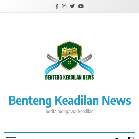
Skip
to
content
Benteng Keadilan News
berita mengawal keadilan