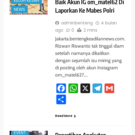
KELUH KESAH
Baik Akun IG om_matel62 Di
Laporkan Ke Mabes Polri
NEWS
adminbenteng
4 bulan
ago
0
2 mins
Jakarta.bentengkeadilannews.com.
Rizwan Riswanto tak tinggal diam
setelah namanya dikaitkan
dengan sejumlah isu miring yang
di posting oleh akun Instagram
om_matel62?….
Facebook
WhatsApp
X
Telegra
Gmai
Share
#TRENDING
Read More
BOGOR
EVENT
Penertiban Angkutan