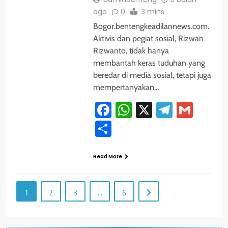
ago
0
3 mins
Bogor.bentengkeadilannews.com.
Aktivis dan pegiat sosial, Rizwan
Rizwanto, tidak hanya
membantah keras tuduhan yang
beredar di media sosial, tetapi juga
mempertanyakan…
Facebook
WhatsApp
X
Telegra
Gmai
Share
Read More
1
2
3
…
6