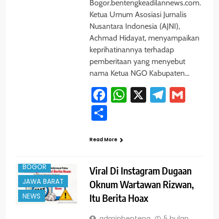
Bogor.bentengkeadilannews.com.
Ketua Umum Asosiasi Jurnalis
Nusantara Indonesia (AJNI),
Achmad Hidayat, menyampaikan
keprihatinannya terhadap
pemberitaan yang menyebut
nama Ketua NGO Kabupaten…
Facebook
WhatsApp
X
Telegra
Gmai
Share
Read More
#TRENDING
BOGOR
Viral Di Instagram Dugaan
JAWA BARAT
Oknum Wartawan Rizwan,
Itu Berita Hoax
NEWS
adminbenteng
5 bulan