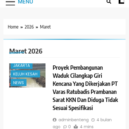
MENU
Home
2026
Maret
#TRENDING
Maret 2026
HUKUM
JAKARTA
Proyek Pembangunan
KELUH KESAH
Waduk Cilangkap Giri
Kencana Yang Dikerjakan PT
NEWS
Varas Ratubadis Prambanan
Sarat KKN Dan Diduga Tidak
Sesuai Spesifikasi
adminbenteng
4 bulan
ago
0
4 mins