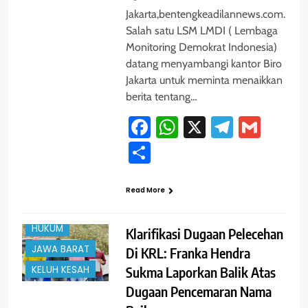
Jakarta,bentengkeadilannews.com.
Salah satu LSM LMDI ( Lembaga
Monitoring Demokrat Indonesia)
datang menyambangi kantor Biro
Jakarta untuk meminta menaikkan
berita tentang…
Facebook
WhatsApp
X
Telegra
Gmai
Share
#TRENDING
Read More
DEPOK
HUKUM
Klarifikasi Dugaan Pelecehan
JAWA BARAT
Di KRL: Franka Hendra
Sukma Laporkan Balik Atas
KELUH KESAH
Dugaan Pencemaran Nama