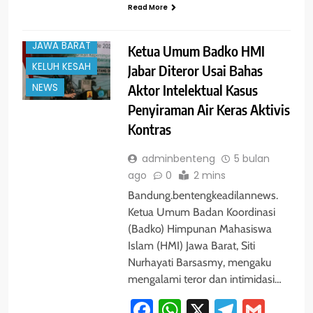
HUKUM
Read More
INFO DAERAH
JAWA BARAT
Ketua Umum Badko HMI
KELUH KESAH
Jabar Diteror Usai Bahas
Aktor Intelektual Kasus
NEWS
Penyiraman Air Keras Aktivis
Kontras
adminbenteng
5 bulan
ago
0
2 mins
Bandung.bentengkeadilannews.
Ketua Umum Badan Koordinasi
(Badko) Himpunan Mahasiswa
Islam (HMI) Jawa Barat, Siti
Nurhayati Barsasmy, mengaku
mengalami teror dan intimidasi…
Facebook
WhatsApp
X
Telegra
Gmai