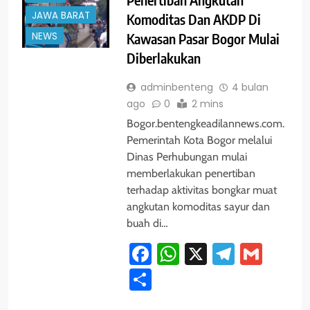
JAWA BARAT
Komoditas Dan AKDP Di
Kawasan Pasar Bogor Mulai
NEWS
Diberlakukan
adminbenteng
4 bulan
ago
0
2 mins
Bogor.bentengkeadilannews.com.
Pemerintah Kota Bogor melalui
Dinas Perhubungan mulai
memberlakukan penertiban
terhadap aktivitas bongkar muat
angkutan komoditas sayur dan
buah di…
Facebook
WhatsApp
X
Telegra
Gmai
Share
#TRENDING
BANDUNG