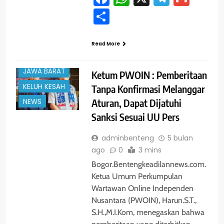
Share
#TRENDING
BOGOR
Read More
HUKUM
JAWA BARAT
Ketum PWOIN : Pemberitaan
KELUH KESAH
Tanpa Konfirmasi Melanggar
Aturan, Dapat Dijatuhi
NEWS
Sanksi Sesuai UU Pers
adminbenteng
5 bulan
ago
0
3 mins
Bogor.Bentengkeadilannews.com.
Ketua Umum Perkumpulan
Wartawan Online Independen
Nusantara (PWOIN), Harun.S.T.,
S.H.,M.I.Kom, menegaskan bahwa