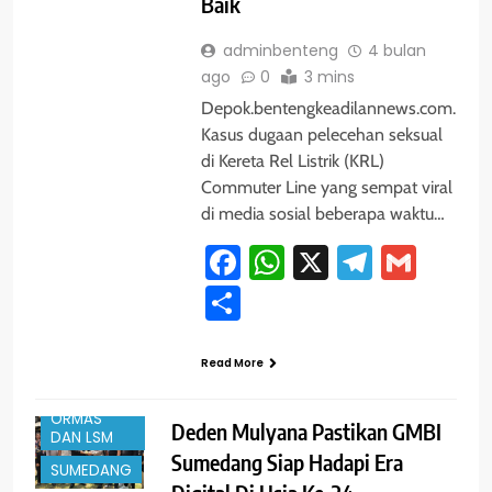
Baik
adminbenteng
4 bulan
ago
0
3 mins
​Depok.bentengkeadilannews.com.
Kasus dugaan pelecehan seksual
di Kereta Rel Listrik (KRL)
Commuter Line yang sempat viral
di media sosial beberapa waktu…
Facebook
WhatsApp
X
Telegra
Gmai
#TRENDING
Share
EVENT
JAWA
BARAT
Read More
NEWS
ORMAS
Deden Mulyana Pastikan GMBI
DAN LSM
Sumedang Siap Hadapi Era
SUMEDANG