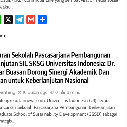
 Listrik (KRL) Commuter Line yang sempat viral di media sosial
waktu…
cebook
WhatsApp
X
Telegram
Gmail
Share
e
uran Sekolah Pascasarjana Pembangunan
njutan SIL SKSG Universitas Indonesia: Dr.
har Buasan Dorong Sinergi Akademik Dan
an untuk Keberlanjutan Nasional
benteng
10 bulan ago
0
6 mins
tengkeadilannews.com. Universitas Indonesia (UI) secara
uncurkan Sekolah Pascasarjana Pembangunan Berkelanjutan
aduate School of Sustainability Development (GSSD) sebagai
rategis…