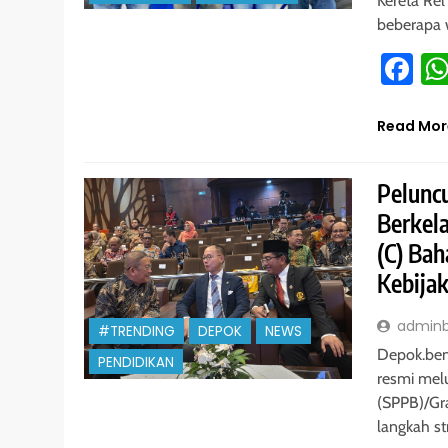
Kereta Rel
beberapa 
Fa
Read Mor
Pelunc
Berkela
(C) Ba
Kebijak
admin
#TRENDING
DEPOK
NEWS
Depok.ben
PENDIDIKAN
resmi mel
(SPPB)/Gr
langkah st