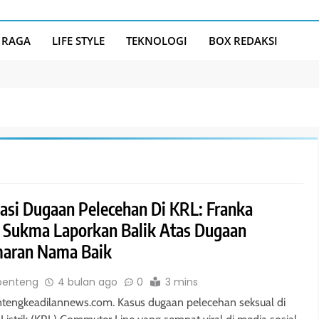
 RAGA
LIFE STYLE
TEKNOLOGI
BOX REDAKSI
kasi Dugaan Pelecehan Di KRL: Franka
 Sukma Laporkan Balik Atas Dugaan
aran Nama Baik
benteng
4 bulan ago
0
3 mins
ntengkeadilannews.com. Kasus dugaan pelecehan seksual di