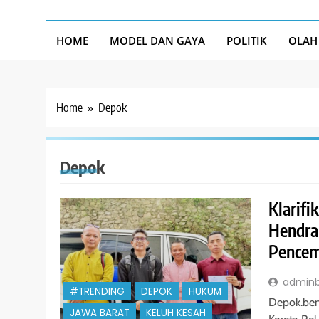
HOME
MODEL DAN GAYA
POLITIK
OLAH
Home
Depok
Depok
Klarifi
Hendra
Pencem
admin
#TRENDING
DEPOK
HUKUM
​Depok.be
JAWA BARAT
KELUH KESAH