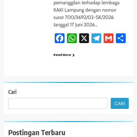
pemanggilan terhadap lembaga
KAKI Lampung dengan nomor
surat 700/3692/02-SK/2026
tanggal 17 Juni 2026…
Facebook
WhatsApp
X
Telegra
Gmai
Sh
Read More
Cari
CARI
Postingan Terbaru