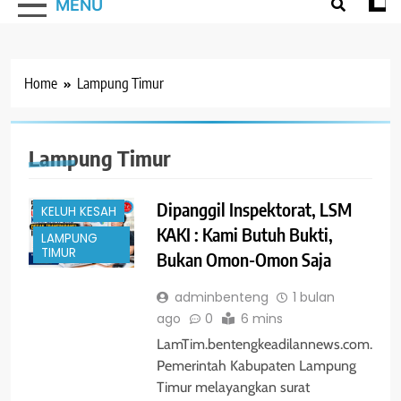
MENU
Home
Lampung Timur
Lampung Timur
#TRENDING
HUKUM
Dipanggil Inspektorat, LSM
KELUH KESAH
KAKI : Kami Butuh Bukti,
LAMPUNG
TIMUR
Bukan Omon-Omon Saja
adminbenteng
1 bulan
ago
0
6 mins
LamTim.bentengkeadilannews.com.
Pemerintah Kabupaten Lampung
Timur melayangkan surat