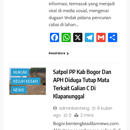
informasi, termasuk yang menjadi
viral di media sosial, mengenai
dugaan tindak pidana pencurian
cabai di lahan…
Facebook
WhatsApp
X
Telegram
Gmail
Sh
Read More
#TRENDING
BOGOR
Satpol PP Kab Bogor Dan
HUKUM
APH Diduga Tutup Mata
KELUH KESAH
Terkait Galian C Di
NEWS
Klapanunggal
adminbenteng
8 bulan
ago
0
2 mins
Bogor.bentengkeadilannews.com.