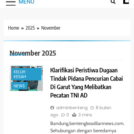
MENU
Home
2025
November
#TRENDING
November 2025
BANDUNG
HUKUM
Klarifikasi Peristiwa Dugaan
KELUH
KESAH
Tindak Pidana Pencurian Cabai
Di Garut Yang Melibatkan
NEWS
Pecatan TNI AD
adminbenteng
8 bulan
ago
0
3 mins
Bandung.bentengkeadilannews.com.
Sehubungan dengan beredarnya