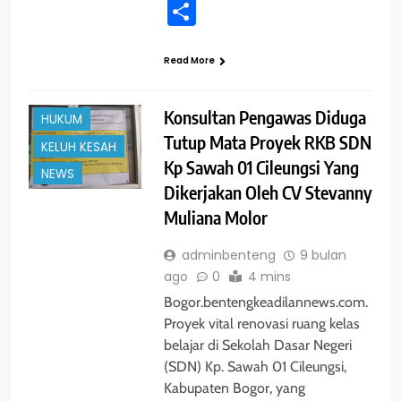
Share
Read More
#TRENDING
BOGOR
Konsultan Pengawas Diduga
HUKUM
Tutup Mata Proyek RKB SDN
KELUH KESAH
Kp Sawah 01 Cileungsi Yang
NEWS
Dikerjakan Oleh CV Stevanny
Muliana Molor
adminbenteng
9 bulan
ago
0
4 mins
Bogor.bentengkeadilannews.com.
Proyek vital renovasi ruang kelas
belajar di Sekolah Dasar Negeri
(SDN) Kp. Sawah 01 Cileungsi,
Kabupaten Bogor, yang