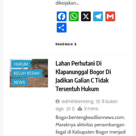
dikerjakan…
Facebook
WhatsApp
X
Telegra
Gmai
Share
Read More
#TRENDING
BOGOR
Lahan Perhutani Di
HUKUM
Klapanunggal Bogor Di
KELUH KESAH
Jadikan Galian C Tidak
NEWS
Tersentuh Hukum
adminbenteng
9 bulan
ago
0
3 mins
Bogor.bentengkeadilannews.com.
Maraknya aktivitas penambangan
ilegal di Kabupaten Bogor menjadi