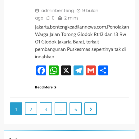
adminbenteng
9 bulan
ago
0
2 mins
Jakarta.bentengkeadilannews.com.Penolakan
Warga Jalan Torong Glodok Rt.12 dan 13 Rw
01 Glodok Jakarta Barat, terkait
pembangunan Puskesmas sepertinya tak di
indahkan…
Facebook
WhatsApp
X
Telegram
Gmail
Share
Read More
1
2
3
…
6