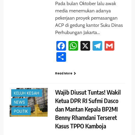
Pada bulan Oktober lalu awak
media menemukan adanya
pekerjaan proyek pemasangan
ACP di gedung kantor Suku Dinas
Perhubungan Jakarta…
Facebook
WhatsApp
X
Telegra
Gmai
Share
Read More
#TRENDING
JAKARTA
Wajib Diusut Tuntas! Wakil
KELUH KESAH
Ketua DPR RI Sufmi Dasco
NEWS
dan Mantan Kepala BP2MI
POLITIK
Benny Rhamdani Terseret
Kasus TPPO Kamboja