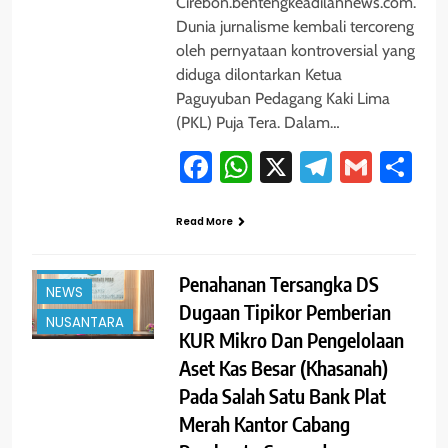
Cirebon.bentengkeadilannews.com.
Dunia jurnalisme kembali tercoreng
oleh pernyataan kontroversial yang
diduga dilontarkan Ketua
Paguyuban Pedagang Kaki Lima
(PKL) Puja Tera. Dalam…
Facebook
WhatsApp
X
Telegra
Gmai
Sh
Read More
#TRENDING
HUKUM
Penahanan Tersangka DS
NEWS
Dugaan Tipikor Pemberian
NUSANTARA
KUR Mikro Dan Pengelolaan
Aset Kas Besar (Khasanah)
Pada Salah Satu Bank Plat
Merah Kantor Cabang