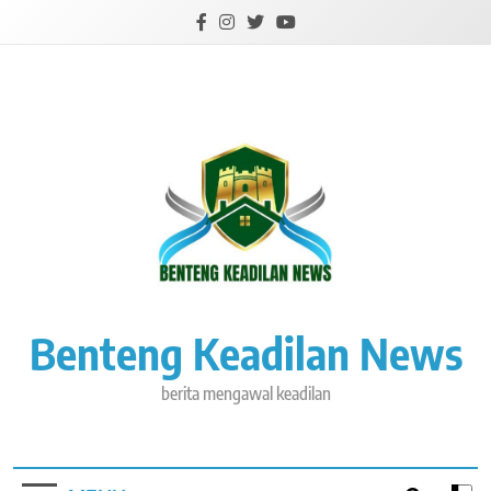
Skip
to
content
Benteng Keadilan News
berita mengawal keadilan