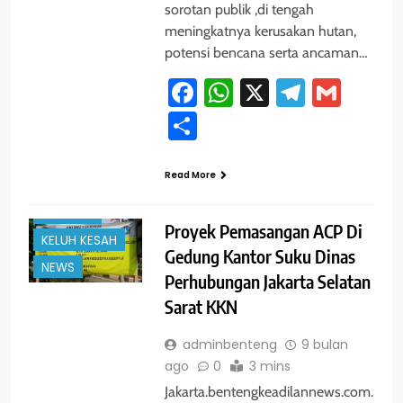
sorotan publik ,di tengah
meningkatnya kerusakan hutan,
potensi bencana serta ancaman…
Facebook
WhatsApp
X
Telegra
Gmai
Share
#TRENDING
Read More
HUKUM
JAKARTA
Proyek Pemasangan ACP Di
KELUH KESAH
Gedung Kantor Suku Dinas
NEWS
Perhubungan Jakarta Selatan
Sarat KKN
adminbenteng
9 bulan
ago
0
3 mins
Jakarta.bentengkeadilannews.com.