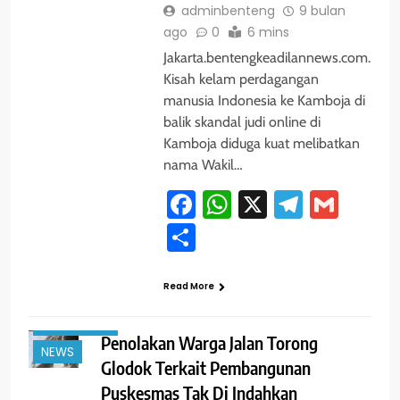
adminbenteng
9 bulan
ago
0
6 mins
Jakarta.bentengkeadilannews.com.
Kisah kelam perdagangan
manusia Indonesia ke Kamboja di
balik skandal judi online di
Kamboja diduga kuat melibatkan
nama Wakil…
Facebook
WhatsApp
X
Telegra
Gmai
Share
#TRENDING
JAKARTA
Read More
KELUH
KESAH
Penolakan Warga Jalan Torong
NEWS
Glodok Terkait Pembangunan
Puskesmas Tak Di Indahkan