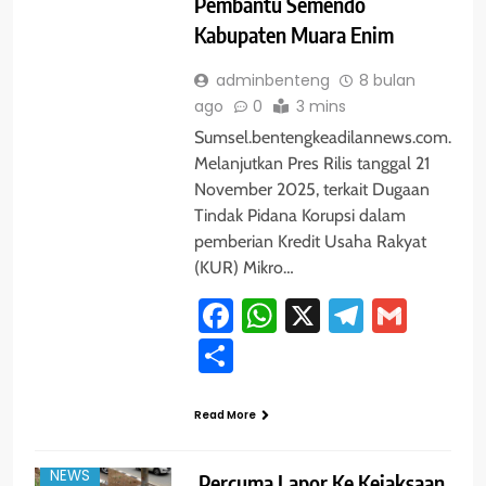
Pembantu Semendo
Kabupaten Muara Enim
adminbenteng
8 bulan
ago
0
3 mins
Sumsel.bentengkeadilannews.com.
Melanjutkan Pres Rilis tanggal 21
November 2025, terkait Dugaan
Tindak Pidana Korupsi dalam
pemberian Kredit Usaha Rakyat
(KUR) Mikro…
Facebook
WhatsApp
X
Telegra
Gmai
Share
#TRENDING
JAKARTA
Read More
KELUH KESAH
NEWS
Percuma Lapor Ke Kejaksaan,