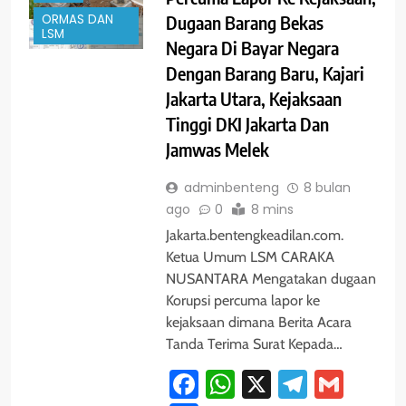
ORMAS DAN
Dugaan Barang Bekas
LSM
Negara Di Bayar Negara
Dengan Barang Baru, Kajari
Jakarta Utara, Kejaksaan
Tinggi DKI Jakarta Dan
Jamwas Melek
adminbenteng
8 bulan
ago
0
8 mins
Jakarta.bentengkeadilan.com.
Ketua Umum LSM CARAKA
NUSANTARA Mengatakan dugaan
Korupsi percuma lapor ke
kejaksaan dimana Berita Acara
Tanda Terima Surat Kepada…
Facebook
WhatsApp
X
Telegra
Gmai