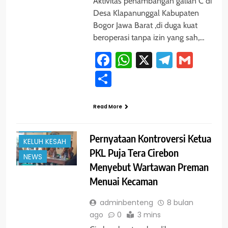
Aktivitas penambangan galian C di
Desa Klapanunggal Kabupaten
Bogor Jawa Barat ,di duga kuat
beroperasi tanpa izin yang sah,…
Facebook
WhatsApp
X
Telegra
Gmai
Share
#TRENDING
Read More
CIREBON
HUKUM
Pernyataan Kontroversi Ketua
KELUH KESAH
PKL Puja Tera Cirebon
NEWS
Menyebut Wartawan Preman
Menuai Kecaman
adminbenteng
8 bulan
ago
0
3 mins