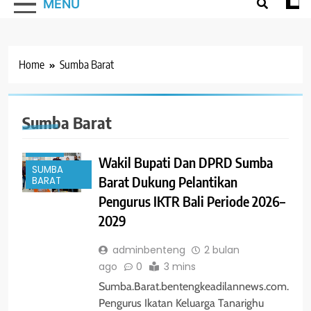
MENU
Home
Sumba Barat
#TRENDING
Sumba Barat
EVENT
NEWS
Wakil Bupati Dan DPRD Sumba
SUMBA
Barat Dukung Pelantikan
BARAT
Pengurus IKTR Bali Periode 2026–
2029
adminbenteng
2 bulan
ago
0
3 mins
Sumba.Barat.bentengkeadilannews.com.
Pengurus Ikatan Keluarga Tanarighu