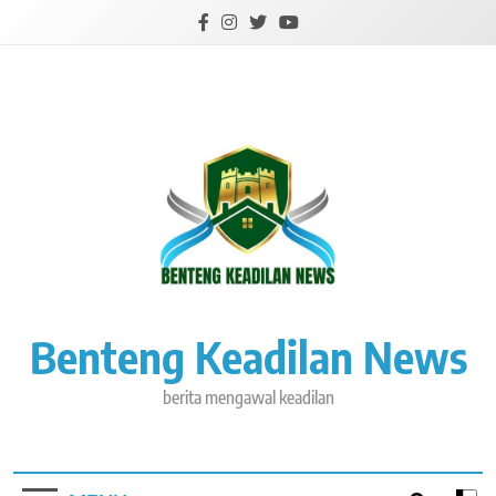
Skip
to
content
Benteng Keadilan News
berita mengawal keadilan