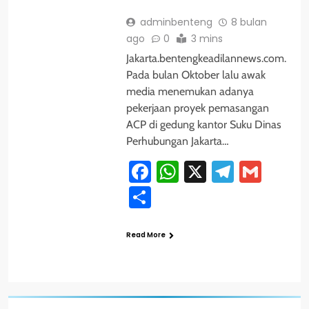
adminbenteng
8 bulan
ago
0
3 mins
Jakarta.bentengkeadilannews.com.
Pada bulan Oktober lalu awak
media menemukan adanya
pekerjaan proyek pemasangan
ACP di gedung kantor Suku Dinas
Perhubungan Jakarta…
Facebook
WhatsApp
X
Telegra
Gmai
Share
Read More