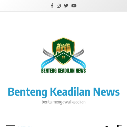
Skip
to
content
Benteng Keadilan News
berita mengawal keadilan