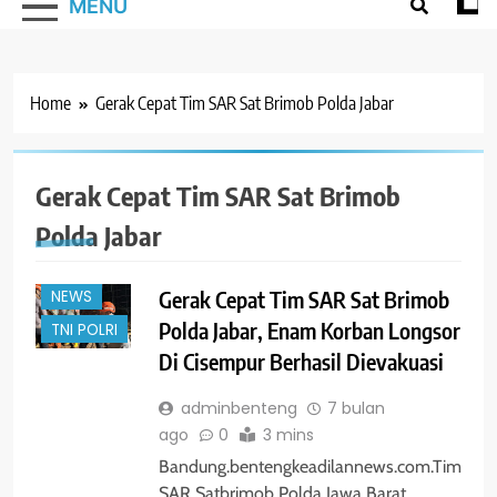
MENU
Home
Gerak Cepat Tim SAR Sat Brimob Polda Jabar
#TRENDING
Gerak Cepat Tim SAR Sat Brimob
BOGOR
Polda Jabar
JAWA
BARAT
Gerak Cepat Tim SAR Sat Brimob
NEWS
Polda Jabar, Enam Korban Longsor
TNI POLRI
Di Cisempur Berhasil Dievakuasi
adminbenteng
7 bulan
ago
0
3 mins
Bandung.bentengkeadilannews.com.Tim
SAR Satbrimob Polda Jawa Barat