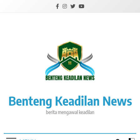
Skip
to
content
Benteng Keadilan News
berita mengawal keadilan