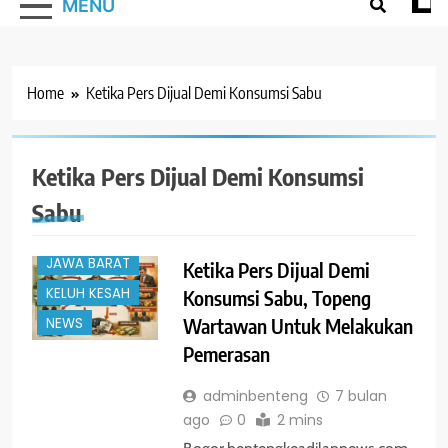
MENU
Home
Ketika Pers Dijual Demi Konsumsi Sabu
Ketika Pers Dijual Demi Konsumsi
#TRENDING
BOGOR
Sabu
HUKUM
JAWA BARAT
Ketika Pers Dijual Demi
KELUH KESAH
Konsumsi Sabu, Topeng
Wartawan Untuk Melakukan
NEWS
Pemerasan
adminbenteng
7 bulan
ago
0
2 mins