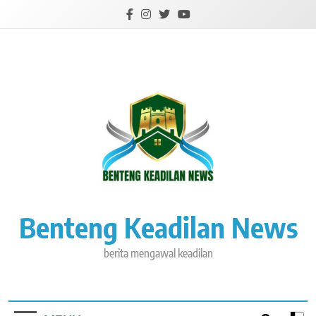
Skip
to
content
Benteng Keadilan News
berita mengawal keadilan