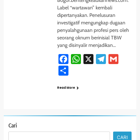
Bogor.bentengkeadilannews.com.
Label “wartawan” kembali
dipertanyakan. Penelusuran
investigatif mengungkap dugaan
penyalahgunaan profesi pers oleh
seorang oknum berinisial TBW
yang disinyalir menjadikan…
Facebook
WhatsApp
X
Telegra
Gmai
Share
Read More
Cari
CARI