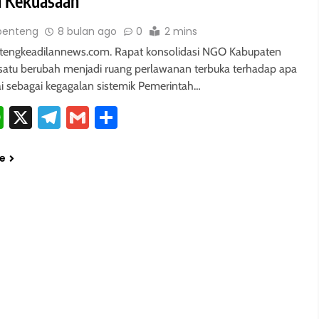
 Kekuasaan
benteng
8 bulan ago
0
2 mins
tengkeadilannews.com. Rapat konsolidasi NGO Kabupaten
satu berubah menjadi ruang perlawanan terbuka terhadap apa
ai sebagai kegagalan sistemik Pemerintah…
cebook
WhatsApp
X
Telegram
Gmail
Share
e