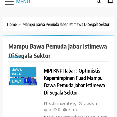
MENU
Home
Mampu Bawa Pemuda Jabar Istimewa Di Segala Sektor
Mampu Bawa Pemuda Jabar Istimewa
#TRENDING
Di Segala Sektor
BANDUNG
EVENT
MPI KNPI Jabar : Optimistis
JAWA
BARAT
Kepemimpinan Fuad Mampu
NEWS
Bawa Pemuda Jabar Istimewa
Di Segala Sektor
adminbenteng
5 bulan
ago
0
3 mins