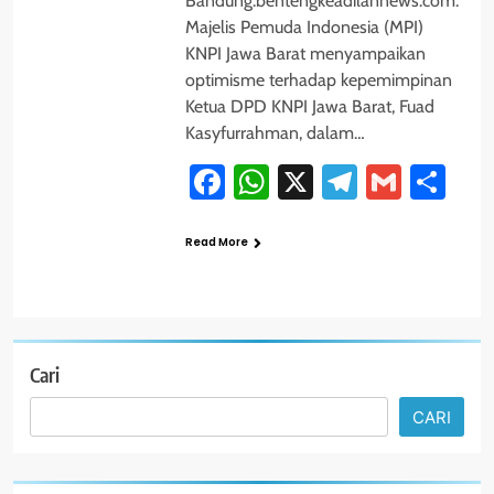
Bandung.bentengkeadilannews.com.
Majelis Pemuda Indonesia (MPI)
KNPI Jawa Barat menyampaikan
optimisme terhadap kepemimpinan
Ketua DPD KNPI Jawa Barat, Fuad
Kasyfurrahman, dalam…
Facebook
WhatsApp
X
Telegram
Gmail
Sh
Read More
Cari
CARI