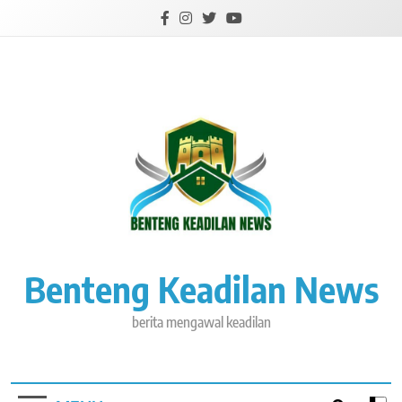
Skip
to
content
Benteng Keadilan News
berita mengawal keadilan