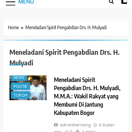
MENU
Home
Meneladani Spirit Pengabdian Drs. H. Mulyadi
Meneladani Spirit Pengabdian Drs. H.
#TRENDING
BOGOR
Mulyadi
JAWA BARAT
NEWS
Meneladani Spirit
POLITIK
Pengabdian Drs. H. Mulyadi,
M.M.A.: Wakil Rakyat yang
TOKOH
Membumi Di Jantung
Kabupaten Bogor
adminbenteng
4 bulan