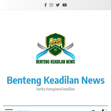
Skip
to
content
Benteng Keadilan News
berita mengawal keadilan