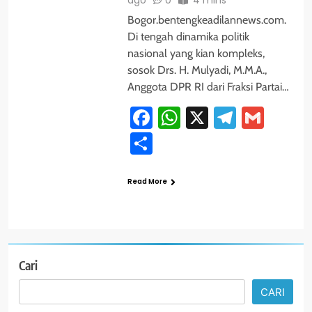
ago
0
4 mins
Bogor.bentengkeadilannews.com.
Di tengah dinamika politik
nasional yang kian kompleks,
sosok Drs. H. Mulyadi, M.M.A.,
Anggota DPR RI dari Fraksi Partai…
Facebook
WhatsApp
X
Telegra
Gmai
Share
Read More
Cari
CARI