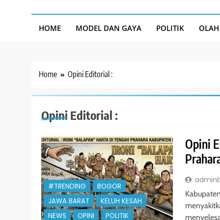
HOME
MODEL DAN GAYA
POLITIK
OLAH
Home
Opini Editorial :
Opini Editorial :
Opini E
Prahar
admin
#TRENDING
BOGOR
Kabupaten
JAWA BARAT
KELUH KESAH
menyakitka
NEWS
OPINI
POLITIK
menyelesa