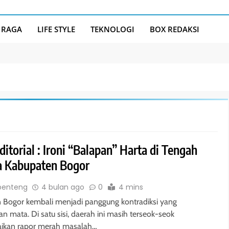
 RAGA
LIFE STYLE
TEKNOLOGI
BOX REDAKSI
ditorial : Ironi “Balapan” Harta di Tengah
a Kabupaten Bogor
benteng
4 bulan ago
0
4 mins
 Bogor kembali menjadi panggung kontradiksi yang
n mata. Di satu sisi, daerah ini masih terseok-seok
ikan rapor merah masalah…