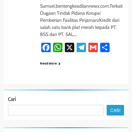
Sumsel.bentengkeadilannews.com.Terkait
Dugaan Tindak Pidana Korupsi
Pemberian Fasilitas Pinjaman/Kredit dari
salah satu bank plat merah kepada PT.
BSS dan PT. SAL,…
Facebook
WhatsApp
X
Telegram
Gmail
Shar
Read More
Cari
CARI