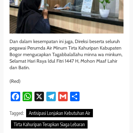
Dan dalam kesempatan ini juga, Direksi beserta seluruh
pegawai Perumda Air Minum Tirta Kahuripan Kabupaten
Bogor mengucapkan Tagabbalallahu minna wa minkum,
Selamat Hari Raya ldul Fitri 1447 H, Mohon Maaf Lahir
dan Batin.
(Red)
Facebook
WhatsApp
X
Telegram
Gmail
Share
Tagged:
Antisipasi Lonjakan Kebutuhan Air
Tirta Kahuripan Terapkan Siaga Lebaran