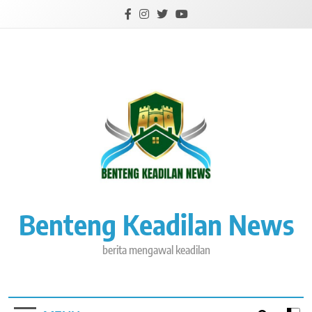
Skip
to
content
Benteng Keadilan News
berita mengawal keadilan