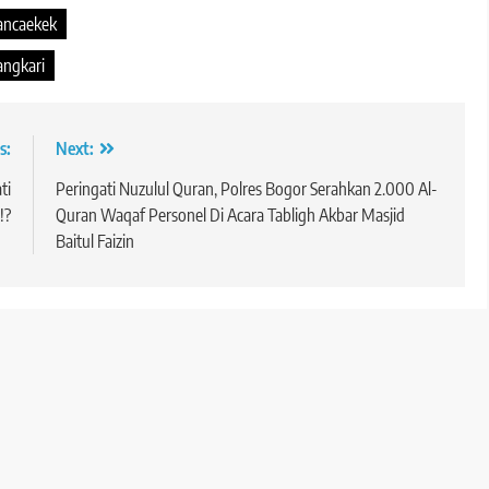
Rancaekek
angkari
s:
Next:
ti
Peringati Nuzulul Quran, Polres Bogor Serahkan 2.000 Al-
!?
Quran Waqaf Personel Di Acara Tabligh Akbar Masjid
Baitul Faizin