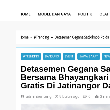
HOME
MODEL DAN GAYA
POLITIK
OLAH
Home
#Trending
Detasemen Gegana Satbrimob Polda Ja
#TRENDING
BANDUNG
EVENT
JAWA BARAT
NEW
Detasemen Gegana Sa
Bersama Bhayangkari 
Gratis Di Jatinangor 
adminbenteng
5 bulan ago
0
2 min