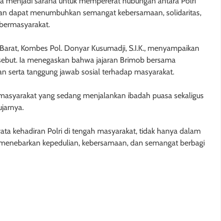
juga menjadi sarana untuk mempererat hubungan antara Polri
apkan dapat menumbuhkan semangat kebersamaan, solidaritas,
n bermasyarakat.
arat, Kombes Pol. Donyar Kusumadji, S.I.K., menyampaikan
ersebut. Ia menegaskan bahwa jajaran Brimob bersama
n serta tanggung jawab sosial terhadap masyarakat.
 masyarakat yang sedang menjalankan ibadah puasa sekaligus
jarnya.
nyata kehadiran Polri di tengah masyarakat, tidak hanya dalam
m menebarkan kepedulian, kebersamaan, dan semangat berbagi