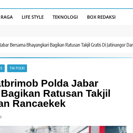
 RAGA
LIFE STYLE
TEKNOLOGI
BOX REDAKSI
bar Bersama Bhayangkari Bagikan Ratusan Takjil Gratis Di Jatinangor D
S
TNI POLRI
tbrimob Polda Jabar
Bagikan Ratusan Takjil
Dan Rancaekek
s