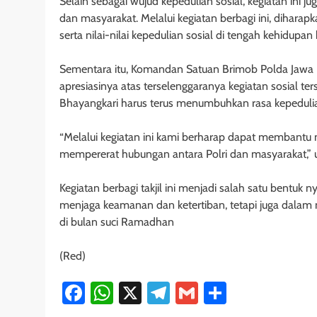
Selain sebagai wujud kepedulian sosial, kegiatan ini 
dan masyarakat. Melalui kegiatan berbagi ini, dihar
serta nilai-nilai kepedulian sosial di tengah kehidupa
Sementara itu, Komandan Satuan Brimob Polda Jawa B
apresiasinya atas terselenggaranya kegiatan sosial t
Bhayangkari harus terus menumbuhkan rasa kepedulia
“Melalui kegiatan ini kami berharap dapat membantu
mempererat hubungan antara Polri dan masyarakat,” u
Kegiatan berbagi takjil ini menjadi salah satu bentuk 
menjaga keamanan dan ketertiban, tetapi juga dala
di bulan suci Ramadhan
(Red)
Facebook
WhatsApp
X
Telegram
Gmail
Share