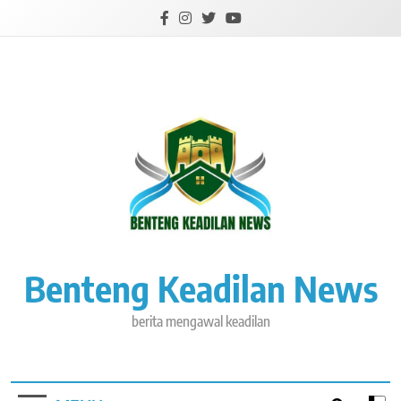
Skip
to
content
Benteng Keadilan News
berita mengawal keadilan