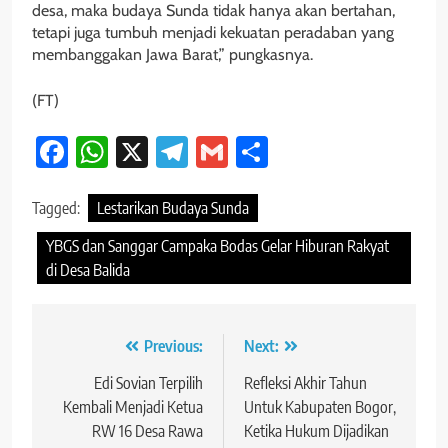
desa, maka budaya Sunda tidak hanya akan bertahan,
tetapi juga tumbuh menjadi kekuatan peradaban yang
membanggakan Jawa Barat,” pungkasnya.
(FT)
Facebook
WhatsApp
X
Telegram
Gmail
Share
Tagged:
Lestarikan Budaya Sunda
YBGS dan Sanggar Campaka Bodas Gelar Hiburan Rakyat
di Desa Balida
Navigasi
Previous:
Next:
pos
Edi Sovian Terpilih
Refleksi Akhir Tahun
Kembali Menjadi Ketua
Untuk Kabupaten Bogor,
RW 16 Desa Rawa
Ketika Hukum Dijadikan