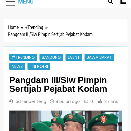
MENU
Home
#Trending
Pangdam III/Slw Pimpin Sertijab Pejabat Kodam
#TRENDING
BANDUNG
EVENT
JAWA BARAT
NEWS
TNI POLRI
Pangdam III/Slw Pimpin
Sertijab Pejabat Kodam
adminbenteng
8 bulan ago
0
3 mins