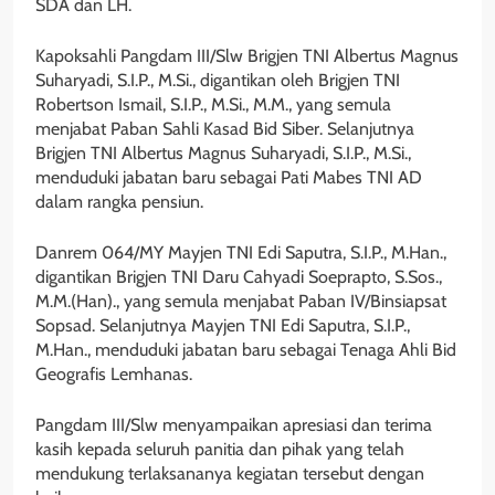
SDA dan LH.
Kapoksahli Pangdam III/Slw Brigjen TNI Albertus Magnus
Suharyadi, S.I.P., M.Si., digantikan oleh Brigjen TNI
Robertson Ismail, S.I.P., M.Si., M.M., yang semula
menjabat Paban Sahli Kasad Bid Siber. Selanjutnya
Brigjen TNI Albertus Magnus Suharyadi, S.I.P., M.Si.,
menduduki jabatan baru sebagai Pati Mabes TNI AD
dalam rangka pensiun.
Danrem 064/MY Mayjen TNI Edi Saputra, S.I.P., M.Han.,
digantikan Brigjen TNI Daru Cahyadi Soeprapto, S.Sos.,
M.M.(Han)., yang semula menjabat Paban IV/Binsiapsat
Sopsad. Selanjutnya Mayjen TNI Edi Saputra, S.I.P.,
M.Han., menduduki jabatan baru sebagai Tenaga Ahli Bid
Geografis Lemhanas.
Pangdam III/Slw menyampaikan apresiasi dan terima
kasih kepada seluruh panitia dan pihak yang telah
mendukung terlaksananya kegiatan tersebut dengan