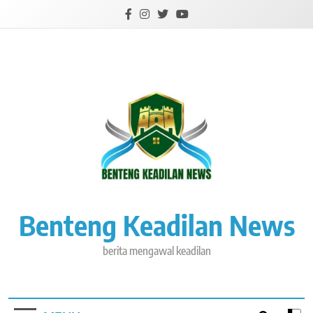
Skip
to
content
Benteng Keadilan News
berita mengawal keadilan