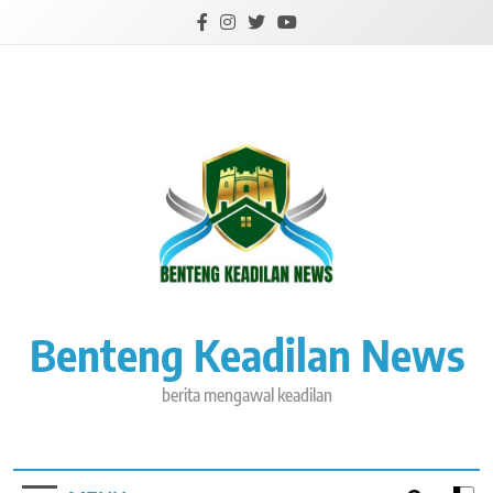
Skip
to
content
Benteng Keadilan News
berita mengawal keadilan