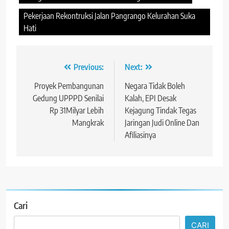
Pekerjaan Rekontruksi Jalan Pangrango Kelurahan Suka
Hati
Navigasi
Previous:
Next:
pos
Proyek Pembangunan
Negara Tidak Boleh
Gedung UPPPD Senilai
Kalah, EPI Desak
Rp 31Milyar Lebih
Kejagung Tindak Tegas
Mangkrak
Jaringan Judi Online Dan
Afiliasinya
Cari
CARI