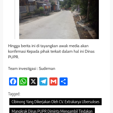
Hingga berita ini di tayangkan awak media akan
konfirmasi Kepada pihak terkait dalam hal ini Dinas
PUPR.
Team investigasi : Sudirman
Facebook
WhatsApp
X
Telegram
Gmail
Share
Tagged:
Cibinong Yang Dikerjakan Oleh CV. Extrakarya Ubersukses
Mangkrak Dinas PUPR Diminta Mengambil Tindakan