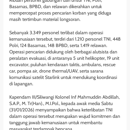
Ribuan personel gabungan dari unsur TNI, Polri,
Basarnas, BPBD, dan relawan dikerahkan untuk
mempercepat proses pencarian korban yang diduga
masih tertimbun material longsoran.
Sebanyak 3.349 personel terlibat dalam operasi
kemanusiaan tersebut, terdiri dari 1.210 personel TNI, 448
Polri, 124 Basarnas, 148 BPBD, serta 1.419 relawan.
Operasi pencarian didukung oleh berbagai alutsista dan
peralatan evakuasi, di antaranya 5 unit helikopter, 19 unit
excavator, puluhan kendaraan taktis, ambulans, rescue
car, pompa air, drone thermal/UAV, serta sarana
komunikasi satelit Starlink untuk mendukung koordinasi
di lapangan.
Kapendam III/Siliwangi Kolonel Inf Mahmuddin Abdillah,
S.A.P., M. Tr(Han)., M.I.Pol., kepada awak media Sabtu
(31/01/2026) menyampaikan bahwa keterlibatan TNI
dalam operasi tersebut merupakan wujud komitmen dan
tanggung jawab kemanusiaan untuk membantu
masyarakat terdampak bencana.