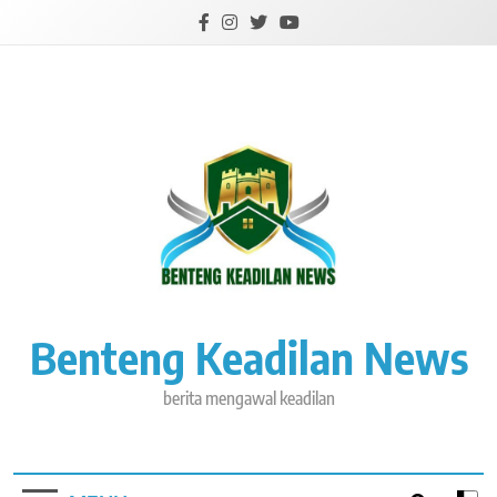
Skip
to
content
Benteng Keadilan News
berita mengawal keadilan