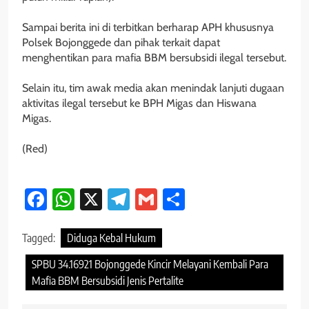
‎Sampai berita ini di terbitkan berharap APH khususnya
Polsek Bojonggede dan pihak terkait dapat
menghentikan para mafia BBM bersubsidi ilegal tersebut.
‎Selain itu, tim awak media akan menindak lanjuti dugaan
aktivitas ilegal tersebut ke BPH Migas dan Hiswana
Migas.
‎(Red)
Facebook
WhatsApp
X
Telegram
Gmail
Share
Tagged:
Diduga Kebal Hukum
SPBU 34.16921 Bojonggede Kincir Melayani Kembali Para
Mafia BBM Bersubsidi Jenis Pertalite