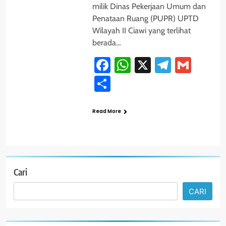
milik Dinas Pekerjaan Umum dan
Penataan Ruang (PUPR) UPTD
Wilayah II Ciawi yang terlihat
berada…
Facebook
WhatsApp
X
Telegra
Gmai
Share
Read More
Cari
CARI