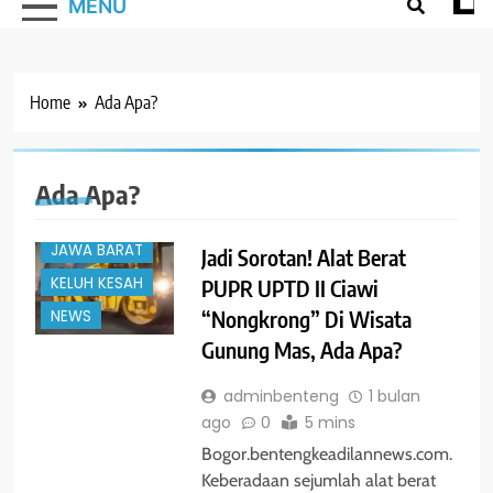
MENU
Home
Ada Apa?
#TRENDING
BOGOR
Ada Apa?
HUKUM
JAWA BARAT
Jadi Sorotan! Alat Berat
KELUH KESAH
PUPR UPTD II Ciawi
“Nongkrong” Di Wisata
NEWS
Gunung Mas, Ada Apa?
adminbenteng
1 bulan
ago
0
5 mins
Bogor.bentengkeadilannews.com.
Keberadaan sejumlah alat berat