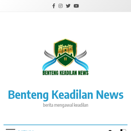
Skip
to
content
Benteng Keadilan News
berita mengawal keadilan