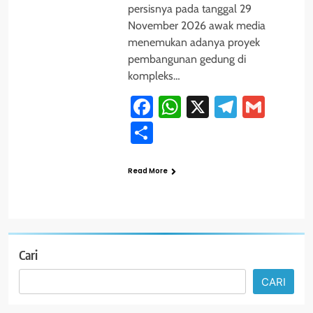
persisnya pada tanggal 29
November 2026 awak media
menemukan adanya proyek
pembangunan gedung di
kompleks…
Facebook
WhatsApp
X
Telegra
Gmai
Share
Read More
Cari
CARI