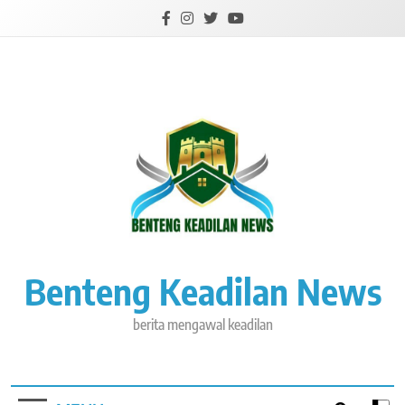
Skip
to
content
Benteng Keadilan News
berita mengawal keadilan