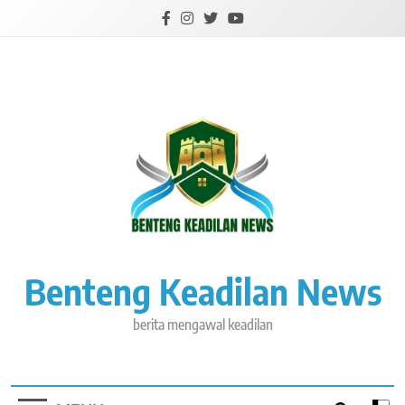
Skip
to
content
Benteng Keadilan News
berita mengawal keadilan