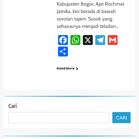
Kabupaten Bogor, Ajat Rochmat
Jatnika, kini berada di bawah
sorotan tajam. Sosok yang
seharusnya menjadi teladan…
Facebook
WhatsApp
X
Telegra
Gmai
Share
Read More
Cari
CARI