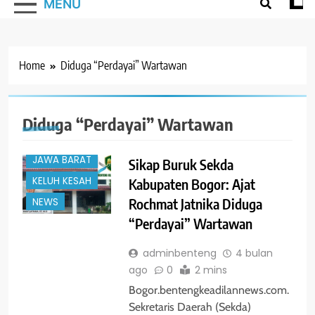
MENU
Home
Diduga “Perdayai” Wartawan
#TRENDING
Diduga “Perdayai” Wartawan
BOGOR
JAWA BARAT
Sikap Buruk Sekda
KELUH KESAH
Kabupaten Bogor: Ajat
Rochmat Jatnika Diduga
NEWS
“Perdayai” Wartawan
adminbenteng
4 bulan
ago
0
2 mins
Bogor.bentengkeadilannews.com.
Sekretaris Daerah (Sekda)