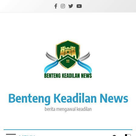
Skip
to
content
Benteng Keadilan News
berita mengawal keadilan