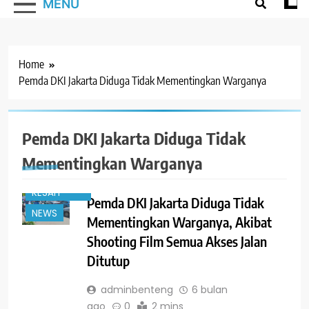
MENU
Home
Pemda DKI Jakarta Diduga Tidak Mementingkan Warganya
Pemda DKI Jakarta Diduga Tidak
#TRENDING
Mementingkan Warganya
JAKARTA
KELUH
KESAH
Pemda DKI Jakarta Diduga Tidak
NEWS
Mementingkan Warganya, Akibat
Shooting Film Semua Akses Jalan
Ditutup
adminbenteng
6 bulan
ago
0
2 mins