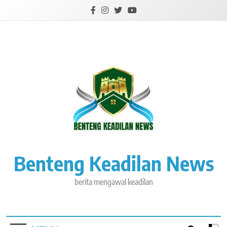
Skip
to
content
Benteng Keadilan News
berita mengawal keadilan