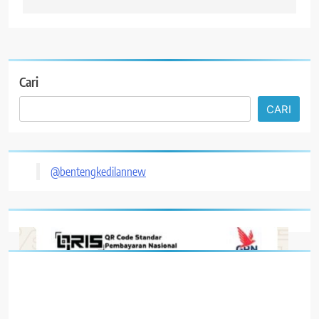
Cari
CARI
@bentengkedilannew