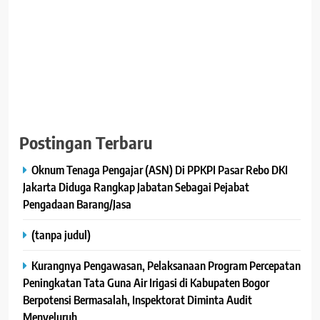
Dukungan Yang Anda Berikan Sepenuhnya Digunakan Untuk
Biaya Operasional Dan Penulisan Berita, Serta Demi
Kelancaran Kami Dalam Menyajikan Berita bermanfaat dan
berkualitas, besar kecilnya Donasi Dari Anda Adalah Semangat
Besar Bagi Kami
"Terima Kasih Atas Kepercayaan Dan Apresiasinya".
Pindai Kode QRIS Ini Untuk Berikan Donasi :
Postingan Terbaru
Oknum Tenaga Pengajar (ASN) Di PPKPI Pasar Rebo DKI
Jakarta Diduga Rangkap Jabatan Sebagai Pejabat
Pengadaan Barang/Jasa
(tanpa judul)
Kurangnya Pengawasan, Pelaksanaan Program Percepatan
Peningkatan Tata Guna Air Irigasi di Kabupaten Bogor
Berpotensi Bermasalah, Inspektorat Diminta Audit
Menyeluruh