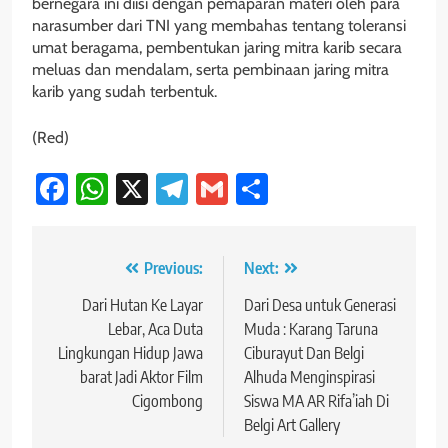
bernegara ini diisi dengan pemaparan materi oleh para
narasumber dari TNI yang membahas tentang toleransi
umat beragama, pembentukan jaring mitra karib secara
meluas dan mendalam, serta pembinaan jaring mitra
karib yang sudah terbentuk.
(Red)
Facebook
WhatsApp
X
Telegram
Gmail
Share
Navigasi
Previous:
Next:
pos
Dari Hutan Ke Layar
Dari Desa untuk Generasi
Lebar, Aca Duta
Muda : Karang Taruna
Lingkungan Hidup Jawa
Ciburayut Dan Belgi
barat Jadi Aktor Film
Alhuda Menginspirasi
Cigombong
Siswa MA AR Rifa’iah Di
Belgi Art Gallery