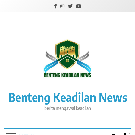
Skip
to
content
Benteng Keadilan News
berita mengawal keadilan