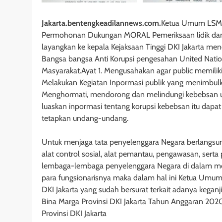
Jakarta.bentengkeadilannews.com.
Ketua Umum LSM C
Permohonan Dukungan MORAL Pemeriksaan lidik dan P
layangkan ke kepala Kejaksaan Tinggi DKI Jakarta me
Bangsa bangsa Anti Korupsi pengesahan United Nation
Masyarakat.Ayat 1. Mengusahakan agar public memiliki
Melakukan Kegiatan Inpormasi publik yang menim
Menghormati, mendorong dan melindungi kebebsan 
luaskan inpormasi tentang korupsi kebebsan itu dapat
tetapkan undang-undang.
Untuk menjaga tata penyelenggara Negara berlangsu
alat control sosial, alat pemantau, pengawasan, ser
lembaga-lembaga penyelenggara Negara di dalam men
para fungsionarisnya maka dalam hal ini Ketua Umum
DKI Jakarta yang sudah bersurat terkait adanya keganj
Bina Marga Provinsi DKI Jakarta Tahun Anggaran 20
Provinsi DKI Jakarta