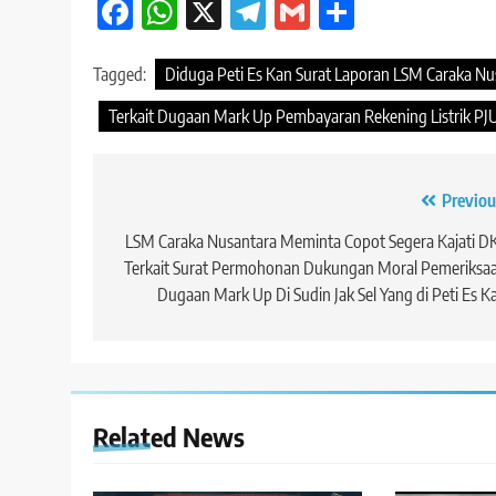
Facebook
WhatsApp
X
Telegram
Gmail
Share
Tagged:
Diduga Peti Es Kan Surat Laporan LSM Caraka Nu
Terkait Dugaan Mark Up Pembayaran Rekening Listrik PJU
Navigasi
Previou
pos
LSM Caraka Nusantara Meminta Copot Segera Kajati DK
Terkait Surat Permohonan Dukungan Moral Pemeriksa
Dugaan Mark Up Di Sudin Jak Sel Yang di Peti Es K
Related News