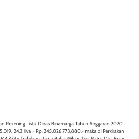
n Rekening Listik Dinas Binamarga Tahun Anggaran 2020
75.019.124,2 Kva = Rp. 245,026,773,880,- maka di Perkirakan
14,374,- Terbilang,: Lima Belas Milyar Tiga Ratus Dua Belas