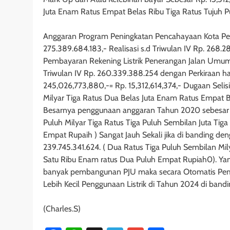
Juta Enam Ratus Empat Belas Ribu Tiga Ratus Tujuh 
Anggaran Program Peningkatan Pencahayaan Kota P
275.389.684.183,- Realisasi s.d Triwulan IV Rp. 268.2
Pembayaran Rekening Listrik Penerangan Jalan Umum 
Triwulan IV Rp. 260.339.388.254 dengan Perkiraan harg
245,026,773,880,-= Rp. 15,312,614,374,- Dugaan Selis
Milyar Tiga Ratus Dua Belas Juta Enam Ratus Empat B
Besarnya penggunaan anggaran Tahun 2020 sebesar T
Puluh Milyar Tiga Ratus Tiga Puluh Sembilan Juta Tig
Empat Rupaih ) Sangat Jauh Sekali jika di banding d
239.745.341.624. ( Dua Ratus Tiga Puluh Sembilan Mil
Satu Ribu Enam ratus Dua Puluh Empat Rupiah0). Ya
banyak pembangunan PJU maka secara Otomatis Pemaka
Lebih Kecil Penggunaan Listrik di Tahun 2024 di ban
(Charles.S)