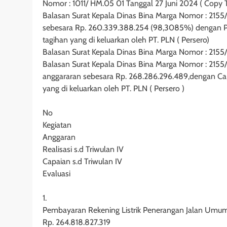
Nomor : 1011/ HM.05 01 Tanggal 27 Juni 2024 ( Copy T
Balasan Surat Kepala Dinas Bina Marga Nomor : 2155/
sebesara Rp. 260.339.388.254 (98,3085%) dengan Pe
tagihan yang di keluarkan oleh PT. PLN ( Persero)
Balasan Surat Kepala Dinas Bina Marga Nomor : 215
Balasan Surat Kepala Dinas Bina Marga Nomor : 2155
anggararan sebesara Rp. 268.286.296.489,dengan Capa
yang di keluarkan oleh PT. PLN ( Persero )
No
Kegiatan
Anggaran
Realisasi s.d Triwulan IV
Capaian s.d Triwulan IV
Evaluasi
1.
Pembayaran Rekening Listrik Penerangan Jalan Umum
Rp. 264.818.827.319