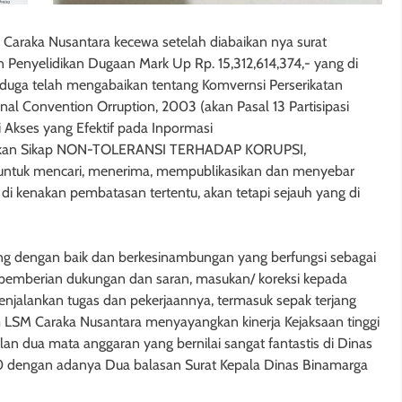
araka Nusantara kecewa setelah diabaikan nya surat
enyelidikan Dugaan Mark Up Rp. 15,312,614,374,- yang di
nduga telah mengabaikan tentang Komvernsi Perserikatan
al Convention Orruption, 2003 (akan Pasal 13 Partisipasi
 Akses yang Efektif pada Inpormasi
bulkan Sikap NON-TOLERANSI TERHADAP KORUPSI,
untuk mencari, menerima, mempublikasikan dan menyebar
 di kenakan pembatasan tertentu, akan tetapi sejauh yang di
ng dengan baik dan berkesinambungan yang berfungsi sebagai
ta pemberian dukungan dan saran, masukan/ koreksi kepada
jalankan tugas dan pekerjaannya, termasuk sepak terjang
 LSM Caraka Nusantara menyayangkan kinerja Kejaksaan tinggi
ilan dua mata anggaran yang bernilai sangat fantastis di Dinas
20 dengan adanya Dua balasan Surat Kepala Dinas Binamarga