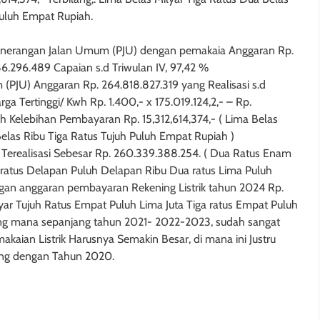
Puluh Empat Rupiah.
enerangan Jalan Umum (PJU) dengan pemakaia Anggaran Rp.
86.296.489 Capaian s.d Triwulan IV, 97,42 %
(PJU) Anggaran Rp. 264.818.827.319 yang Realisasi s.d
a Tertinggi/ Kwh Rp. 1.400,- x 175.019.124,2,- – Rp.
ih Kelebihan Pembayaran Rp. 15,312,614,374,- ( Lima Belas
elas Ribu Tiga Ratus Tujuh Puluh Empat Rupiah )
erealisasi Sebesar Rp. 260.339.388.254. ( Dua Ratus Enam
a ratus Delapan Puluh Delapan Ribu Dua ratus Lima Puluh
engan anggaran pembayaran Rekening Listrik tahun 2024 Rp.
yar Tujuh Ratus Empat Puluh Lima Juta Tiga ratus Empat Puluh
ng mana sepanjang tahun 2021- 2022-2023, sudah sangat
ian Listrik Harusnya Semakin Besar, di mana ini Justru
ding dengan Tahun 2020.