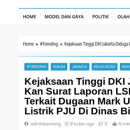
HOME
MODEL DAN GAYA
POLITIK
OLAH
Home
#Trending
Kejaksaan Tinggi DKI Jakarta Diduga
#TRENDING
HUKUM
JAKARTA
KELUH KESAH
NEW
Kejaksaan Tinggi DKI 
Kan Surat Laporan LS
Terkait Dugaan Mark 
Listrik PJU Di Dinas 
adminbenteng
8 bulan ago
0
6 mi