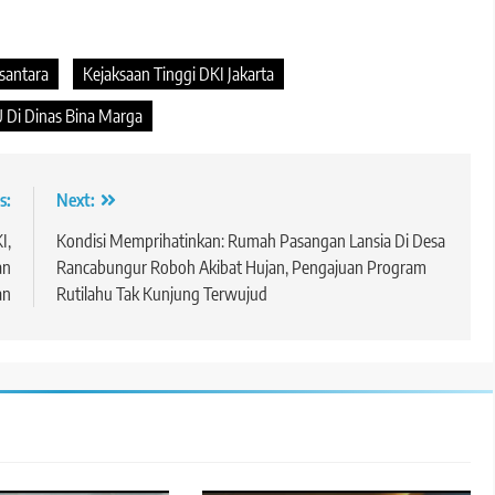
santara
Kejaksaan Tinggi DKI Jakarta
 Di Dinas Bina Marga
s:
Next:
I,
Kondisi Memprihatinkan: Rumah Pasangan Lansia Di Desa
an
Rancabungur Roboh Akibat Hujan, Pengajuan Program
an
Rutilahu Tak Kunjung Terwujud