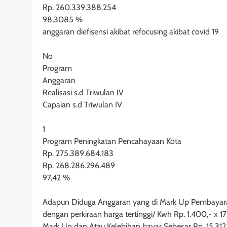
Rp. 260.339.388.254
98,3085 %
anggaran diefisensi akibat refocusing akibat covid 19
No
Program
Anggaran
Realisasi s.d Triwulan IV
Capaian s.d Triwulan IV
1
Program Peningkatan Pencahayaan Kota
Rp. 275.389.684.183
Rp. 268.286.296.489
97,42 %
Adapun Diduga Anggaran yang di Mark Up Pembayara
dengan perkiraan harga tertinggi/ Kwh Rp. 1.400,- x 1
Mark Up dan Atau Kelebihan bayar Sebesar Rp. 15,312,6