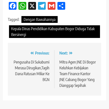
Facebook
WhatsApp
X
Telegram
Gmail
Share
Tagged:
Dengan Bawahannya
Kepala Dinas Pendidikan Kabupaten Bogor Diduga Tidak
Bersinergi
Navigasi
Previous:
Next:
pos
Pengusaha Di Sukabumi
Mitra Agen JNE Di Bogor
Merasa Dirugikan,Tagih
Keluhkan Kebijakan
Dana Ratusan Miliar Ke
Team Finance Kantor
BGN
JNE Cabang Bogor Yang
Dianggap Sepihak