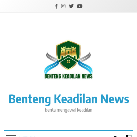
Skip
to
content
Benteng Keadilan News
berita mengawal keadilan