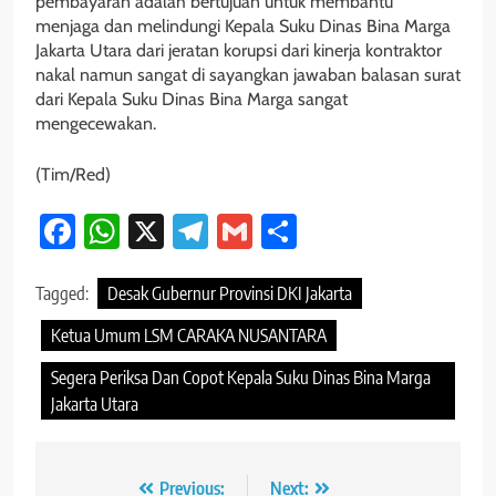
pembayaran adalah bertujuan untuk membantu
menjaga dan melindungi Kepala Suku Dinas Bina Marga
Jakarta Utara dari jeratan korupsi dari kinerja kontraktor
nakal namun sangat di sayangkan jawaban balasan surat
dari Kepala Suku Dinas Bina Marga sangat
mengecewakan.
(Tim/Red)
Facebook
WhatsApp
X
Telegram
Gmail
Share
Tagged:
Desak Gubernur Provinsi DKI Jakarta
Ketua Umum LSM CARAKA NUSANTARA
Segera Periksa Dan Copot Kepala Suku Dinas Bina Marga
Jakarta Utara
Navigasi
Previous:
Next: