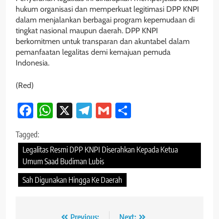
hukum organisasi dan memperkuat legitimasi DPP KNPI
dalam menjalankan berbagai program kepemudaan di
tingkat nasional maupun daerah. DPP KNPI
berkomitmen untuk transparan dan akuntabel dalam
pemanfaatan legalitas demi kemajuan pemuda
Indonesia.
(Red)
Facebook
WhatsApp
X
Telegram
Gmail
Share
Tagged:
Legalitas Resmi DPP KNPI Diserahkan Kepada Ketua
Umum Saad Budiman Lubis
Sah Digunakan Hingga Ke Daerah
Previous:
Next: