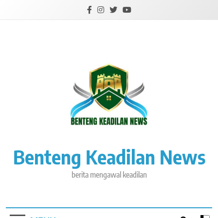
Skip
to
content
Benteng Keadilan News
berita mengawal keadilan