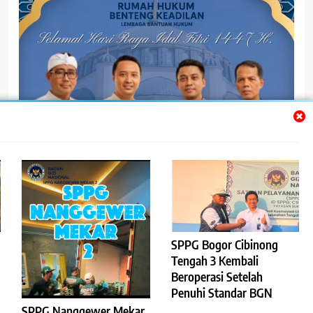
@bentengkedilannew
SPPG Bogor Cibinong
Tengah 3 Kembali
Beroperasi Setelah
Penuhi Standar BGN
Trendy News - News WordPress Theme. All Rights Reserved 2026.
SPPG Nanggewer Mekar
Powered By
.
BlazeThemes