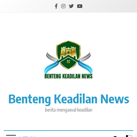
Skip
to
content
Benteng Keadilan News
berita mengawal keadilan