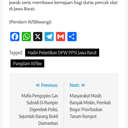
jawab serta membawa kemajuan bagi dunia pencak silat
di Jawa Barat.
(Pendam III/Siliwangi).
Facebook
WhatsApp
X
Telegram
Gmail
Share
Tagged:
Hadiri Pelantikan DPW PPSI Jawa Barat
Pangdam III/Slw
Navigasi
Previous:
Next:
pos
Mafia Pengoplos Gas
Masyarakat Masih
Subsidi Di Rumpin
Banyak Miskin, Pemkab
Digerebek Polisi,
Bogor Prioritaskan
Sejumlah Barang Bukti
Tanam Rumput
Diamankan