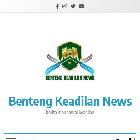
Skip
to
content
Benteng Keadilan News
berita mengawal keadilan