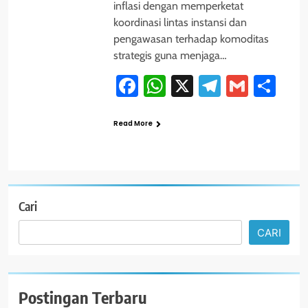
inflasi dengan memperketat
koordinasi lintas instansi dan
pengawasan terhadap komoditas
strategis guna menjaga…
Facebook
WhatsApp
X
Telegram
Gmail
Sha
Read More
Cari
CARI
Postingan Terbaru