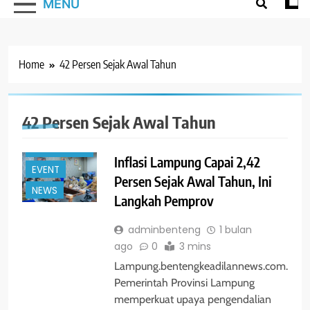
MENU
Home
42 Persen Sejak Awal Tahun
#TRENDING
42 Persen Sejak Awal Tahun
BANDAR
LAMPUNG
Inflasi Lampung Capai 2,42
EVENT
Persen Sejak Awal Tahun, Ini
NEWS
Langkah Pemprov
adminbenteng
1 bulan
ago
0
3 mins
Lampung.bentengkeadilannews.com.
Pemerintah Provinsi Lampung
memperkuat upaya pengendalian