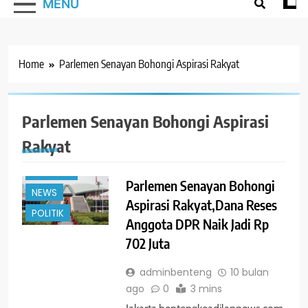
MENU
Home
Parlemen Senayan Bohongi Aspirasi Rakyat
Parlemen Senayan Bohongi Aspirasi
#TRENDING
Rakyat
HUKUM
JAKARTA
Parlemen Senayan Bohongi
NEWS
Aspirasi Rakyat,Dana Reses
POLITIK
Anggota DPR Naik Jadi Rp
702 Juta
adminbenteng
10 bulan
ago
0
3 mins