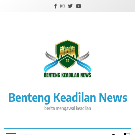
Skip
to
content
Benteng Keadilan News
berita mengawal keadilan