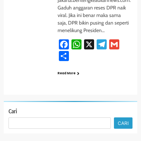
Jakarta.bentengkeadilannews.com.
Gaduh anggaran reses DPR naik
viral. Jika ini benar maka sama
saja, DPR bikin pusing dan seperti
menelikung Presiden…
Facebook
WhatsApp
X
Telegra
Gmai
Share
Read More
Cari
CARI