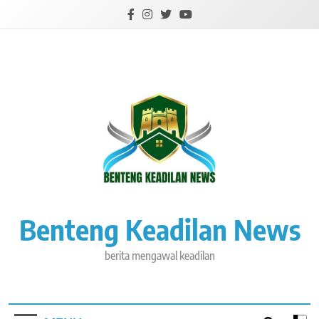
Skip
to
content
Benteng Keadilan News
berita mengawal keadilan