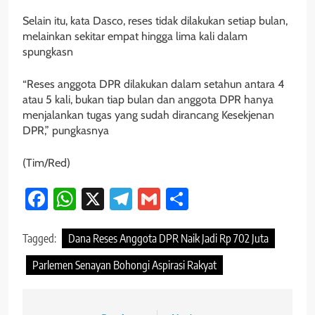
Selain itu, kata Dasco, reses tidak dilakukan setiap bulan,
melainkan sekitar empat hingga lima kali dalam
spungkasn
“Reses anggota DPR dilakukan dalam setahun antara 4
atau 5 kali, bukan tiap bulan dan anggota DPR hanya
menjalankan tugas yang sudah dirancang Kesekjenan
DPR,” pungkasnya
(Tim/Red)
Facebook
WhatsApp
X
Telegram
Gmail
Share
Tagged:
Dana Reses Anggota DPR Naik Jadi Rp 702 Juta
Parlemen Senayan Bohongi Aspirasi Rakyat