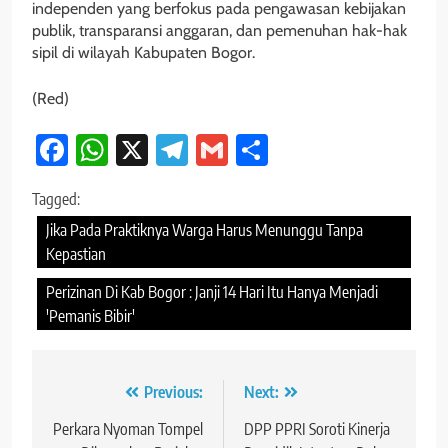
independen yang berfokus pada pengawasan kebijakan
publik, transparansi anggaran, dan pemenuhan hak-hak
sipil di wilayah Kabupaten Bogor.
(Red)
Facebook
WhatsApp
X
Telegram
Gmail
Share
Tagged:
Jika Pada Praktiknya Warga Harus Menunggu Tanpa
Kepastian
Perizinan Di Kab Bogor : Janji 14 Hari Itu Hanya Menjadi
'Pemanis Bibir'
Navigasi
Previous:
Next:
pos
Perkara Nyoman Tompel
DPP PPRI Soroti Kinerja