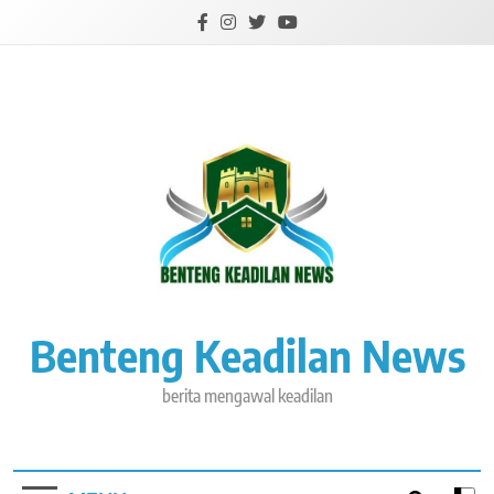
Skip
to
content
Benteng Keadilan News
berita mengawal keadilan