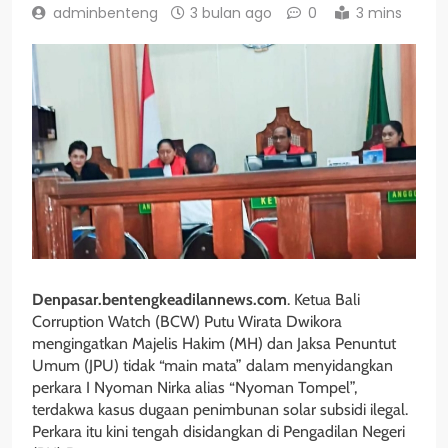
adminbenteng
3 bulan ago
0
3 mins
Denpasar.bentengkeadilannews.com
. Ketua Bali
Corruption Watch (BCW) Putu Wirata Dwikora
mengingatkan Majelis Hakim (MH) dan Jaksa Penuntut
Umum (JPU) tidak “main mata” dalam menyidangkan
perkara I Nyoman Nirka alias “Nyoman Tompel”,
terdakwa kasus dugaan penimbunan solar subsidi ilegal.
Perkara itu kini tengah disidangkan di Pengadilan Negeri