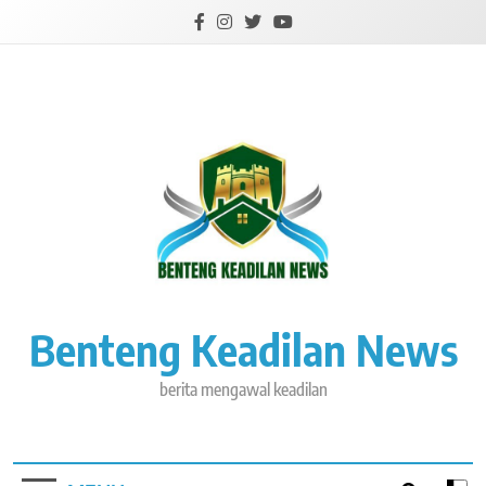
Skip
to
content
Benteng Keadilan News
berita mengawal keadilan