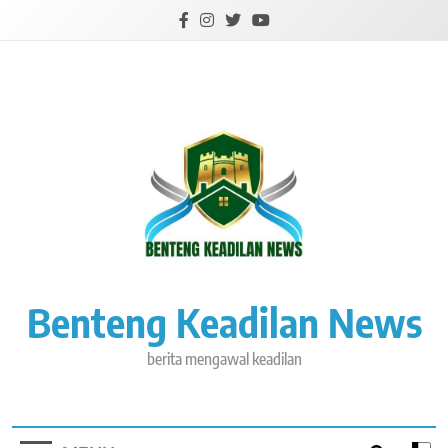
Skip
to
content
Benteng Keadilan News
berita mengawal keadilan