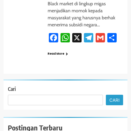
Black market di lingkup migas
menjadikan momok kepada
masyarakat yang harusnya berhak
menerima subsidi negara…
Facebook
WhatsApp
X
Telegram
Gmail
Sha
Read More
Cari
CARI
Postingan Terbaru