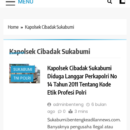
MENU
#TRENDING
HUKUM
Home
Kapolsek Cibadak Sukabumi
JAWA
BARAT
KELUH
Kapolsek Cibadak Sukabumi
KESAH
NEWS
Kapolsek Cibadak Sukabumi
SUKABUMI
Diduga Langgar Perkapolri No
TNI POLRI
14 Tahun 2011 Tentang Kode
Etik Profesi Polri
adminbenteng
6 bulan
ago
0
3 mins
Sukabumi.bentengkeadilannews.com.
Banyaknya pengusaha Ilegal atau