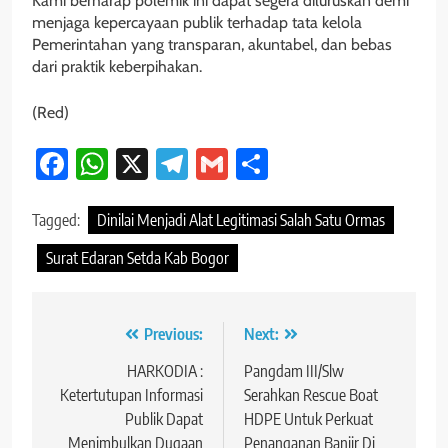
Kami berharap polemik ini dapat segera diluruskan demi
menjaga kepercayaan publik terhadap tata kelola
Pemerintahan yang transparan, akuntabel, dan bebas
dari praktik keberpihakan.
(Red)
Facebook
WhatsApp
X
Telegram
Gmail
Share
Tagged:
Dinilai Menjadi Alat Legitimasi Salah Satu Ormas
Surat Edaran Setda Kab Bogor
Navigasi
Previous:
Next:
pos
HARKODIA :
Pangdam III/Slw
Ketertutupan Informasi
Serahkan Rescue Boat
Publik Dapat
HDPE Untuk Perkuat
Menimbulkan Dugaan
Penanganan Banjir Di