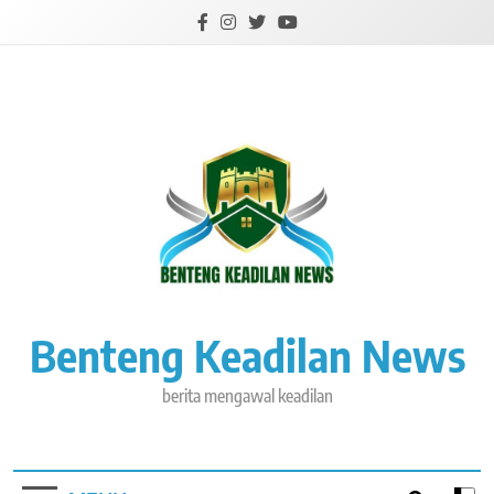
Skip
to
content
Benteng Keadilan News
berita mengawal keadilan