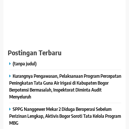
Dukungan Yang Anda Berikan Sepenuhnya Digunakan Untuk
Biaya Operasional Dan Penulisan Berita, Serta Demi
Kelancaran Kami Dalam Menyajikan Berita bermanfaat dan
berkualitas, besar kecilnya Donasi Dari Anda Adalah Semangat
Besar Bagi Kami
"Terima Kasih Atas Kepercayaan Dan Apresiasinya".
Pindai Kode QRIS Ini Untuk Berikan Donasi :
Postingan Terbaru
(tanpa judul)
Kurangnya Pengawasan, Pelaksanaan Program Percepatan
Peningkatan Tata Guna Air Irigasi di Kabupaten Bogor
Berpotensi Bermasalah, Inspektorat Diminta Audit
Menyeluruh
SPPG Nanggewer Mekar 2 Diduga Beroperasi Sebelum
Perizinan Lengkap, Aktivis Bogor Soroti Tata Kelola Program
MBG