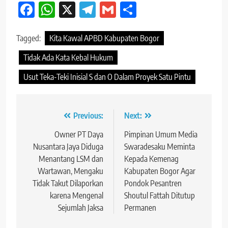
Facebook
WhatsApp
X
Telegram
Gmail
Share
Tagged:
Kita Kawal APBD Kabupaten Bogor
Tidak Ada Kata Kebal Hukum
Usut Teka-Teki Inisial S dan O Dalam Proyek Satu Pintu
Navigasi
Previous:
Next:
pos
Owner PT Daya
Pimpinan Umum Media
Nusantara Jaya Diduga
Swaradesaku Meminta
Menantang LSM dan
Kepada Kemenag
Wartawan, Mengaku
Kabupaten Bogor Agar
Tidak Takut Dilaporkan
Pondok Pesantren
karena Mengenal
Shoutul Fattah Ditutup
Sejumlah Jaksa
Permanen