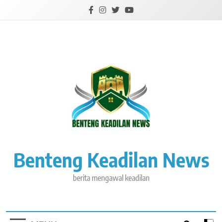
Skip
to
content
Benteng Keadilan News
berita mengawal keadilan