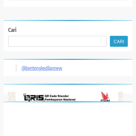
Cari
CARI
@bentengkedilannew